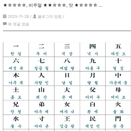
★☆☆☆☆, 비주얼 ★★☆☆☆, 맛 ★☆☆☆☆ …
2025-11-28
/
블로그의 망령
/
라
에 댓글 없음
면
밥
레
시
피