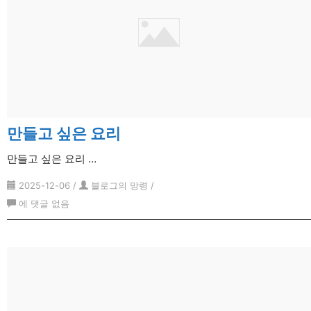
만들고 싶은 요리
만들고 싶은 요리 …
2025-12-06
/
블로그의 망령
/
만
에 댓글 없음
들
고
싶
은
요