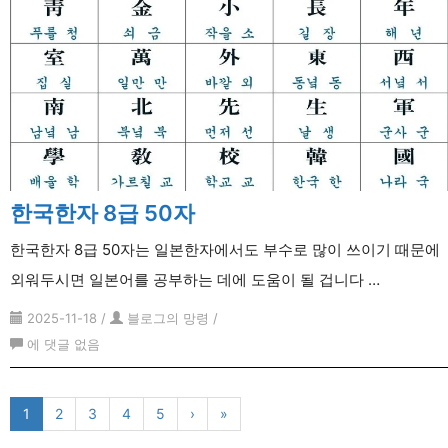
한국한자 8급 50자
한국한자 8급 50자는 일본한자에서도 부수로 많이 쓰이기 때문에
외워두시면 일본어를 공부하는 데에 도움이 될 겁니다 …
2025-11-18
/
블로그의 망령
/
한
에 댓글 없음
국
한
1
2
3
4
5
›
»
자
8