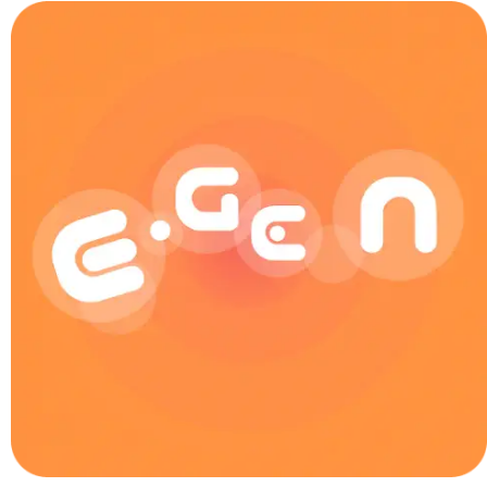
동
사
의
て
형,
~
て
い
ま
す