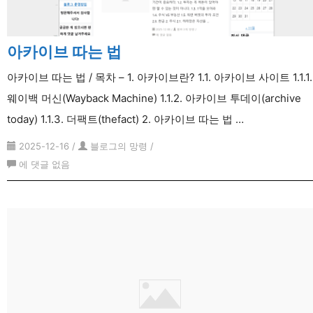
글,
글
접
아카이브 따는 법
기/
아카이브 따는 법 / 목차 – 1. 아카이브란? 1.1. 아카이브 사이트 1.1.1.
펼
웨이백 머신(Wayback Machine) 1.1.2. 아카이브 투데이(archive
치
today) 1.1.3. 더팩트(thefact) 2. 아카이브 따는 법 …
기
2025-12-16
/
블로그의 망령
/
아
에 댓글 없음
카
이
브
따
는
법