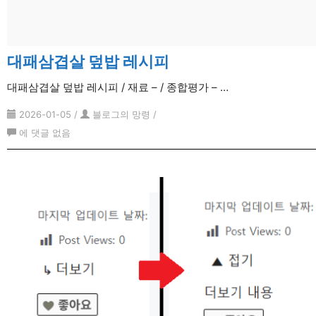
상
황
시
대패삼겹살 덮밥 레시피
대
처
대패삼겹살 덮밥 레시피 / 재료 – / 종합평가 – …
법
2026-01-05
/
블로그의 망령
/
대
에 댓글 없음
패
삼
겹
살
덮
밥
레
시
피