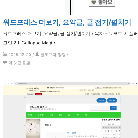
워드프레스 더보기, 요약글, 글 접기/펼치기
워드프레스 더보기, 요약글, 글 접기/펼치기 / 목차 – 1. 코드 2. 플러
그인 2.1. Collapse Magic …
2025-12-20
/
블로그의 망령
/
워
에 댓글 없음
드
프
레
스
더
보
기,
요
약