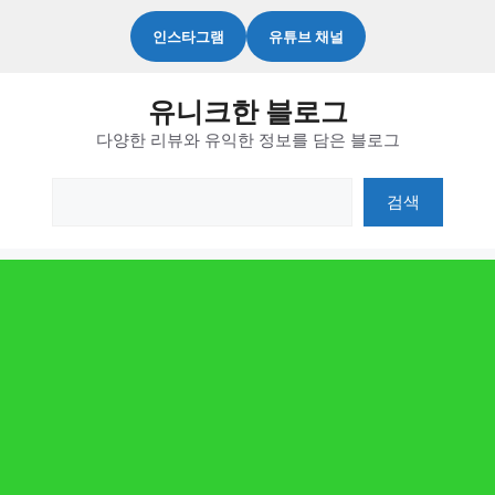
컨
인스타그램
유튜브 채널
텐
츠
유니크한 블로그
로
다양한 리뷰와 유익한 정보를 담은 블로그
건
너
검
검색
뛰
색
기