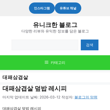
컨
인스타그램
유튜브 채널
텐
츠
유니크한 블로그
로
다양한 리뷰와 유익한 정보를 담은 블로그
건
너
검
검색
뛰
색
기
카테고리
대패삼겹살
대패삼겹살 덮밥 레시피
마지막 업데이트 날짜: 2026-03-12
작성자:
블로그의 망령
대패삼겹살 덮밥 레시피