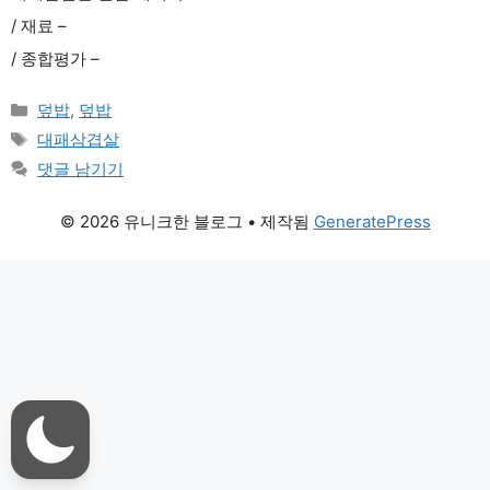
/ 재료 –
/ 종합평가 –
카
덮밥
,
덮밥
테
태
대패삼겹살
고
그
댓글 남기기
리
© 2026 유니크한 블로그
• 제작됨
GeneratePress