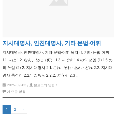
치
표
현,
기
타
문
지시대명사, 인친대명사, 기타 문법·어휘
법
지시대명사, 인친대명사, 기타 문법·어휘 목차) 1. 기타 문법·어휘
1.1. ～は 1.2. なん、なに（何） 1.3 ～です 1.4 の의 쓰임 (1) 1.5 の
의 쓰임 (2) 2. 지시대명사 2.1. これ · それ · あれ · どれ 2.2. 지시대
명사 총정리 2.2.1. こちら 2.2.2. どうぞ 2.3 …
2025-09-03
/
블로그의 망령
/
지
에 댓글 없음
시
대
1
2
›
명