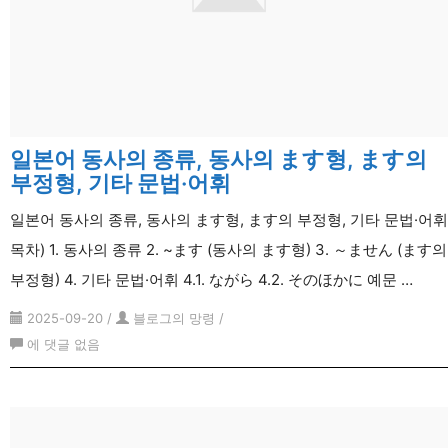
과
거
부
정
표
현,
일본어 동사의 종류, 동사의 ます형, ます의
권
부정형, 기타 문법·어휘
유
표
일본어 동사의 종류, 동사의 ます형, ます의 부정형, 기타 문법·어휘
현,
목차) 1. 동사의 종류 2. ~ます (동사의 ます형) 3. ～ません (ます의
ま
부정형) 4. 기타 문법·어휘 4.1. ながら 4.2. そのほかに 예문 …
す
2025-09-20
/
블로그의 망령
/
형
일
에 댓글 없음
총
본
정
어
리
동
사