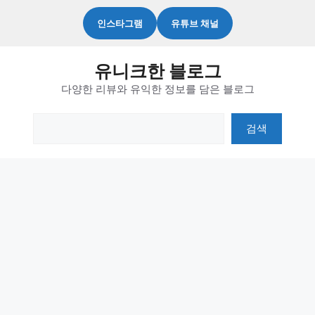
컨
인스타그램
유튜브 채널
텐
츠
유니크한 블로그
로
다양한 리뷰와 유익한 정보를 담은 블로그
건
너
검
검색
뛰
색
기