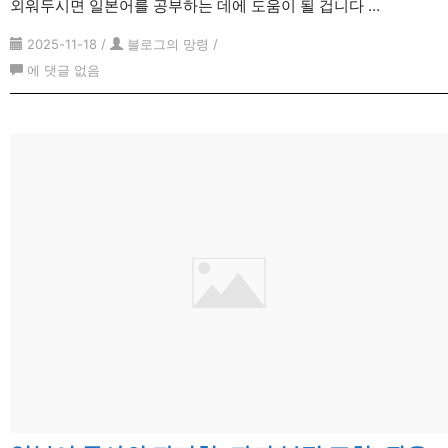
외워두시면 일본어를 공부하는 데에 도움이 될 겁니다 …
2025-11-18
/
블로그의 망령
/
한
에 댓글 없음
국
한
자
8
급
50
자