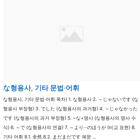
의
종
류,
동
사
의
ま
す
형,
ま
な형용사, 기타 문법·어휘
す
의
な형용사, 기타 문법·어휘 목차) 1. な형용사 2. ～じゃないです (な
부
형용사 부정형) 3. でした (な형용사의 과거형) 4. ～じゃなかった
정
です (な형용사의 과거 부정형) 5. ~な+명사 (な형용사의 명사 수
형,
식) 6. ～で (な형용사의 연결) 7. ～より···のほうが (비교 표현) 8.
기
기타 어휘 8.1. 全然 8.2. まだまだです 예문 …
타