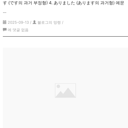
す (です의 과거 부정형) 4. ありました (あります의 과거형) 예문
…
2025-09-13
/
블로그의 망령
/
で
에 댓글 없음
す
의
부
정
형・
과
거
형・
과
거
부
정
형,