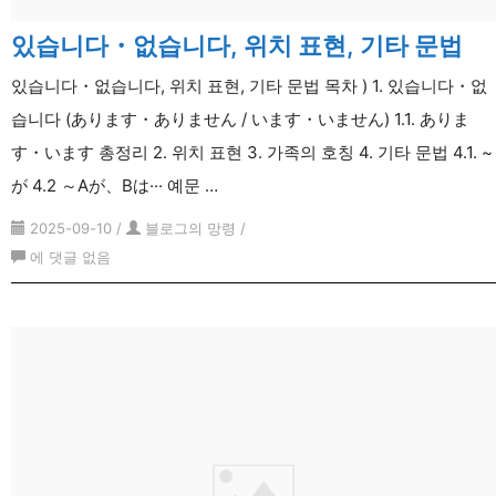
あ
있습니다・없습니다, 위치 표현, 기타 문법
り
ま
있습니다・없습니다, 위치 표현, 기타 문법 목차 ) 1. 있습니다・없
す
습니다 (あります・ありません / います・いません) 1.1. ありま
의
す・います 총정리 2. 위치 표현 3. 가족의 호칭 4. 기타 문법 4.1. ~
과
が 4.2 ～Aが、Bは··· 예문 …
거
형
2025-09-10
/
블로그의 망령
/
있
에 댓글 없음
습
니
다・
없
습
니
다,
위