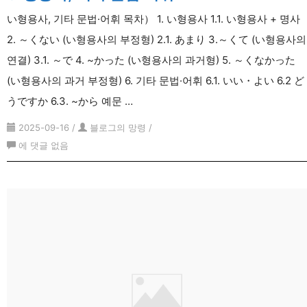
い형용사, 기타 문법·어휘 목차） 1. い형용사 1.1. い형용사 + 명사
2. ～くない (い형용사의 부정형) 2.1. あまり 3.～くて (い형용사의
연결) 3.1. ～で 4. ~かった (い형용사의 과거형) 5. ～くなかった
(い형용사의 과거 부정형) 6. 기타 문법·어휘 6.1. いい・よい 6.2 ど
うですか 6.3. ~から 예문 …
2025-09-16
/
블로그의 망령
/
い
에 댓글 없음
형
용
사,
기
타
문
법
·
어