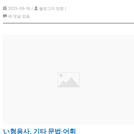
문
2025-09-18
/
블로그의 망령
/
법
な
에 댓글 없음
·
형
어
용
휘
사,
기
타
문
법
·
어
휘
い형용사, 기타 문법·어휘