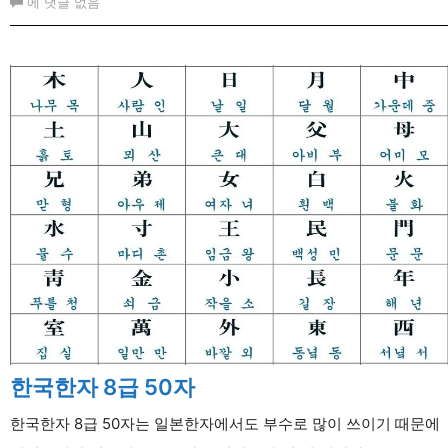
일
에 댓글 없음
본
어
동
사
의
て
형,
~
て
い
ま
す
한국한자 8급 50자
한국한자 8급 50자는 일본한자에서도 부수로 많이 쓰이기 때문에