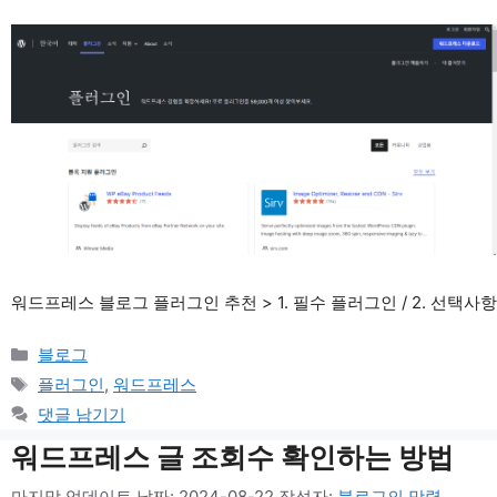
워드프레스 블로그 플러그인 추천 > 1. 필수 플러그인 / 2. 선택사항
카
블로그
테
태
플러그인
,
워드프레스
고
그
댓글 남기기
리
워드프레스 글 조회수 확인하는 방법
마지막 업데이트 날짜: 2024-08-22
작성자:
블로그의 망령