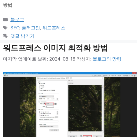
방법
카
블로그
테
태
SEO
,
플러그인
,
워드프레스
고
그
댓글 남기기
리
워드프레스 이미지 최적화 방법
마지막 업데이트 날짜: 2024-08-16
작성자:
블로그의 망령