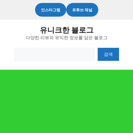
컨
인스타그램
유튜브 채널
텐
츠
유니크한 블로그
로
다양한 리뷰와 유익한 정보를 담은 블로그
건
너
검
검색
뛰
색
기