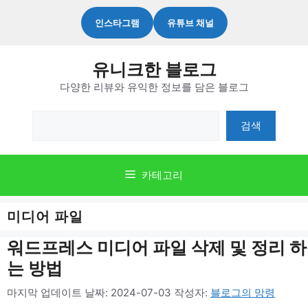
컨
인스타그램
유튜브 채널
텐
츠
유니크한 블로그
로
다양한 리뷰와 유익한 정보를 담은 블로그
건
너
검
검색
뛰
색
기
카테고리
미디어 파일
워드프레스 미디어 파일 삭제 및 정리 하
는 방법
마지막 업데이트 날짜: 2024-07-03
작성자:
블로그의 망령