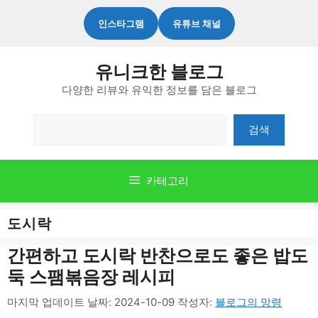
컨
인스타그램
유튜브 채널
텐
츠
유니크한 블로그
로
다양한 리뷰와 유익한 정보를 담은 블로그
건
너
검
검색
뛰
색
기
카테고리
도시락
간편하고 도시락 반찬으로도 좋은 밥도
둑 스팸볶음장 레시피
마지막 업데이트 날짜: 2024-10-09
작성자:
블로그의 망령