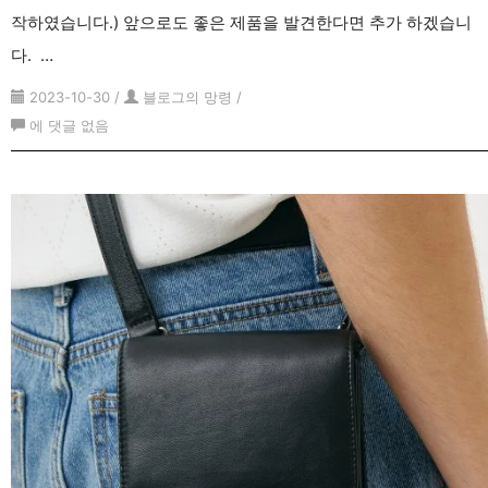
작하였습니다.) 앞으로도 좋은 제품을 발견한다면 추가 하겠습니
다. …
2023-10-30
/
블로그의 망령
/
남
에 댓글 없음
자
기
본
무
지
긴
팔
티
(롱
슬
리
브)