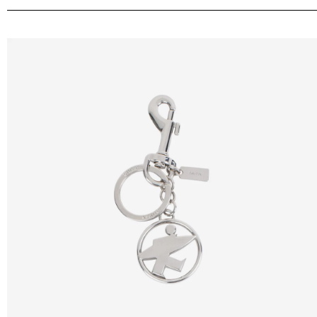
자
미
니
백
추
천