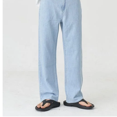
펜
던
트
추
천