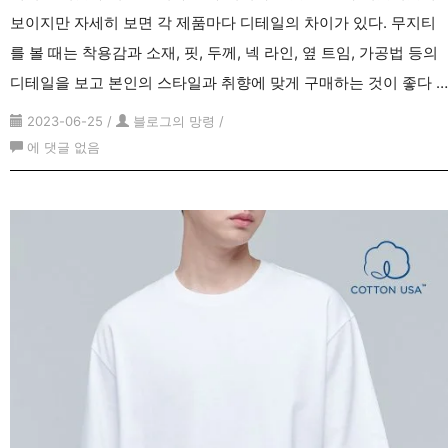
보이지만 자세히 보면 각 제품마다 디테일의 차이가 있다. 무지티
를 볼 때는 착용감과 소재, 핏, 두께, 넥 라인, 옆 트임, 가공법 등의
디테일을 보고 본인의 스타일과 취향에 맞게 구매하는 것이 좋다 …
2023-06-25
/
블로그의 망령
/
세
에 댓글 없음
미
오
버
핏
무
지
반
팔
티
추
천