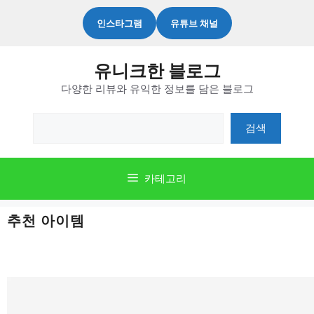
컨
인스타그램
유튜브 채널
텐
츠
유니크한 블로그
로
다양한 리뷰와 유익한 정보를 담은 블로그
건
너
검
검색
뛰
색
기
카테고리
추천 아이템