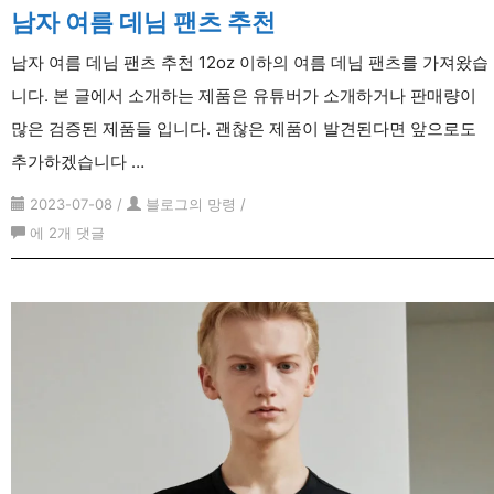
남자 여름 데님 팬츠 추천
남자 여름 데님 팬츠 추천 12oz 이하의 여름 데님 팬츠를 가져왔습
니다. 본 글에서 소개하는 제품은 유튜버가 소개하거나 판매량이
많은 검증된 제품들 입니다. 괜찮은 제품이 발견된다면 앞으로도
추가하겠습니다 …
2023-07-08
/
블로그의 망령
/
남
에 2개 댓글
자
여
름
데
님
팬
츠
추
천