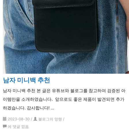
추
천
남자 미니백 추천
남자 미니백 추천 본 글은 유튜브와 블로그를 참고하여 검증된 아
이템만을 소개하였습니다. 앞으로도 좋은 제품이 발견되면 추가
하겠습니다. 감사합니다! …
2023-08-30
/
블로그의 망령
/
남
에 댓글 없음