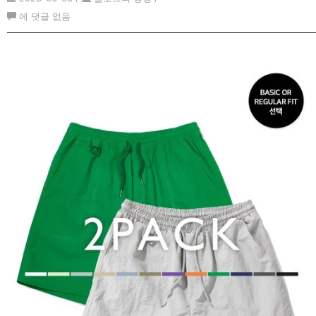
남
에 댓글 없음
자
무
지
반
팔
티
추
천