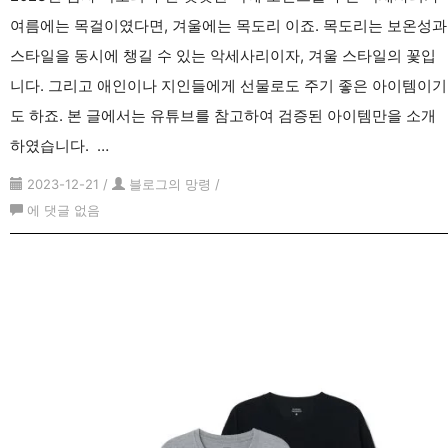
여름에는 목걸이였다면, 겨울에는 목도리 이죠. 목도리는 보온성과
스타일을 동시에 챙길 수 있는 악세사리이자, 겨울 스타일의 꽃입
니다. 그리고 애인이나 지인들에게 선물로도 주기 좋은 아이템이기
도 하죠. 본 글에서는 유튜브를 참고하여 검증된 아이템만을 소개
하였습니다. …
2023-12-21
/
블로그의 망령
/
2023
에 댓글 없음
년
남
자
목
도
리
추
천
(총